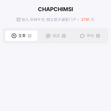
CHAPCHIMSI
加入 菲林中文-独立胶片摄影门户！
3791
天
文章
动态
评论
1
0
0