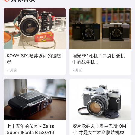
KOWA SIX 哈苏设计的追随
理光FF1相机！口袋折叠机
者
中的战斗机！
7 月前
7 月前
七十五年的传奇 - Zeiss
胶片党必入！奥林巴斯 OM
Super Ikonta B 530/16
- 1 才是女生本命胶片机🎞️