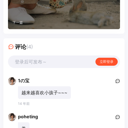
下一篇
评论
(4)
登录后可发布～
立即登录
1の宝
越来越喜欢小孩子~~~
14 年前
poheting