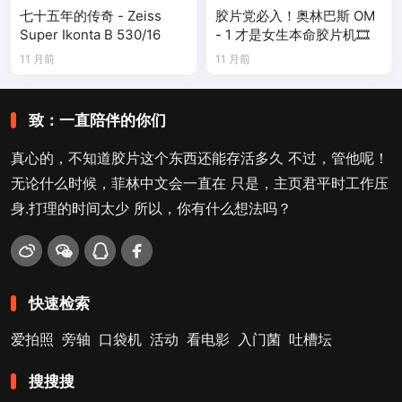
七十五年的传奇 - Zeiss
胶片党必入！奥林巴斯 OM
Super Ikonta B 530/16
- 1 才是女生本命胶片机🎞️
11 月前
11 月前
致：一直陪伴的你们
真心的，不知道胶片这个东西还能存活多久 不过，管他呢！
无论什么时候，菲林中文会一直在 只是，主页君平时工作压
身.打理的时间太少 所以，你有什么想法吗？
快速检索
爱拍照
旁轴
口袋机
活动
看电影
入门菌
吐槽坛
搜搜搜