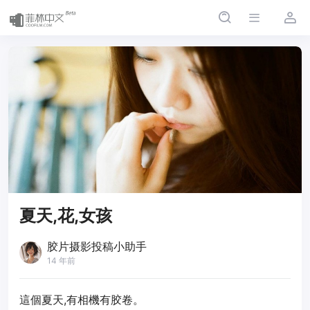
夏天,花,女孩
胶片摄影投稿小助手
14 年前
這個夏天,有相機有胶卷。