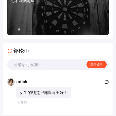
你在我脑海里
下一篇
评论
(1)
登录后可发布～
立即登录
edlok
女生的视觉~细腻而美好！
14 年前