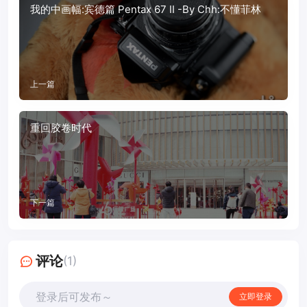
我的中画幅:宾德篇 Pentax 67 II -By Chh:不懂菲林
上一篇
重回胶卷时代
下一篇
评论
(1)
登录后可发布～
立即登录