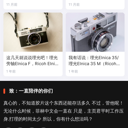
11 月前
11 月前
这几天就说说理光吧！理光
我有话说：理光Elnica 35/
旁轴Elnica F，Ricoh Elnica
理光Elnica 35 M（Ricoh
F
Elnica 35/35M）
1 年前
1 年前
致：一直陪伴的你们
真心的，不知道胶片这个东西还能存活多久 不过，管他呢！
无论什么时候，菲林中文会一直在 只是，主页君平时工作压
身.打理的时间太少 所以，你有什么想法吗？