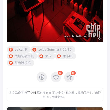
Leica IIF
Leica Summarit 50/1.5
战地记者相机
莱卡
莱卡IIF
莱卡胶片机
0
0
本文系作者 @
菲林叔
原创发布在 菲林中文-独立胶片摄影门户！。未经
许可，禁止转载。