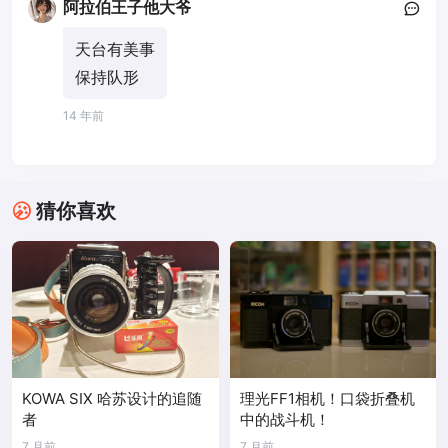
阿拉伯王子他大爷
天台有美事
保持队形
14 年前
猜你喜欢
KOWA SIX 哈苏设计的追随
理光FF1相机！口袋折叠机
者
中的战斗机！
7 月前
7 月前