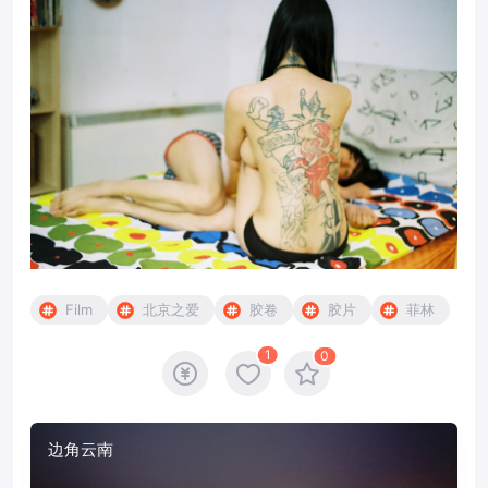
Film
北京之爱
胶卷
胶片
菲林
1
0
边角云南