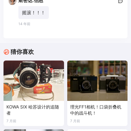
斯密达.伯恩
摇滚！！！
14 年前
猜你喜欢
KOWA SIX 哈苏设计的追随
理光FF1相机！口袋折叠机
者
中的战斗机！
7 月前
7 月前