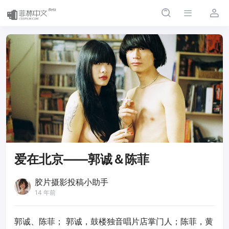
爱在北京——郭诚＆陈菲
胶片摄影投稿小助手
14 年前
郭诚、陈菲； 郭诚，鼓楼独音唱片店掌门人；陈菲，黄