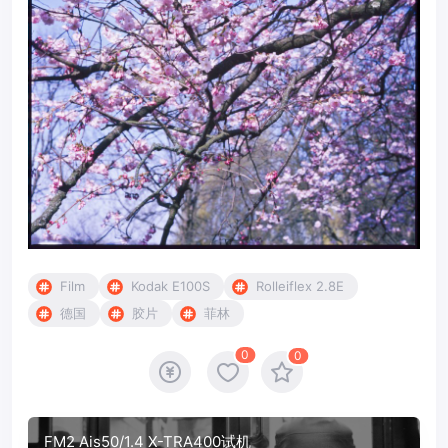
Film
Kodak E100S
Rolleiflex 2.8E
德国
胶片
菲林
0
0
FM2 Ais50/1.4 X-TRA400试机