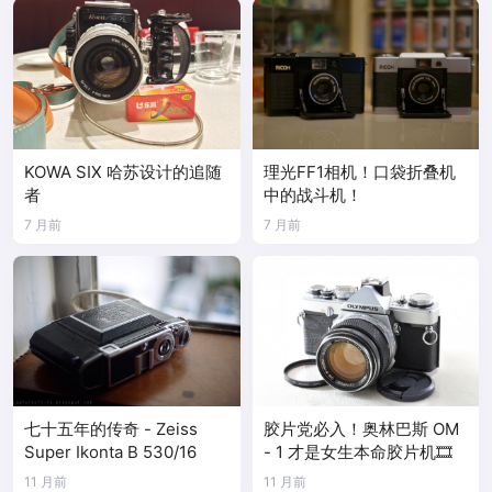
KOWA SIX 哈苏设计的追随
理光FF1相机！口袋折叠机
者
中的战斗机！
7 月前
7 月前
七十五年的传奇 - Zeiss
胶片党必入！奥林巴斯 OM
Super Ikonta B 530/16
- 1 才是女生本命胶片机🎞️
11 月前
11 月前