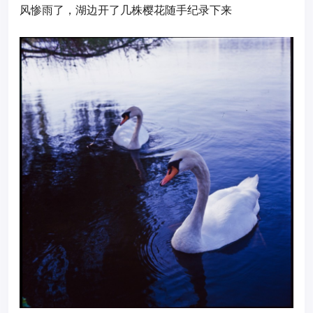
风惨雨了，湖边开了几株樱花随手纪录下来