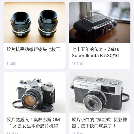
胶片机手动微距镜头七枚玉
七十五年的传奇 - Zeiss
Super Ikonta B 530/16
1 周前
11 月前
胶片党必入！奥林巴斯 OM
胶片小白的 “摆烂式” 摄影神
- 1 才是女生本命胶片机🎞️
器，按下快门就赢了！
11 月前
11 月前