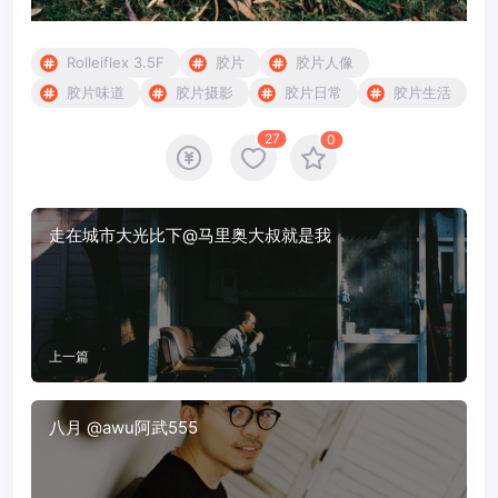
Rolleiflex 3.5F
胶片
胶片人像
胶片味道
胶片摄影
胶片日常
胶片生活
27
0
走在城市大光比下@马里奥大叔就是我
上一篇
八月 @awu阿武555