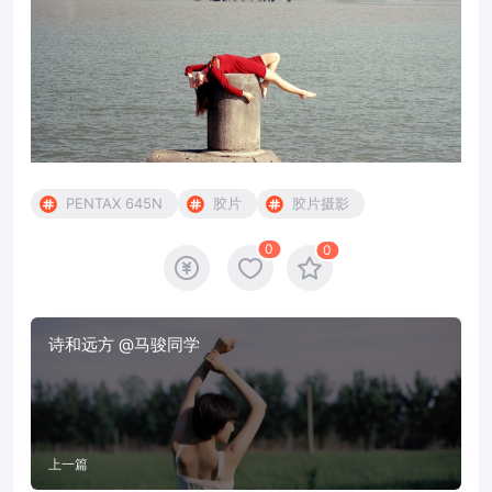
PENTAX 645N
胶片
胶片摄影
0
0
诗和远方 @马骏同学
上一篇