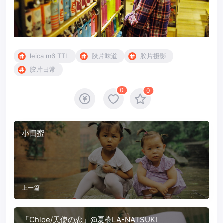
leica m6 TTL
胶片味道
胶片摄影
胶片日常
0
0
小闺蜜
上一篇
「Chloe/天使の恋」@夏樹LA-NATSUKI