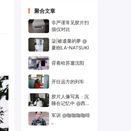
聚合文章
非严谨常见胶片扫
描仪对比
柒|被遺棄的夢 @
夏樹LA-NATSUKI
背着哈苏遛沈阳
开往远方的列车
胶片人像写真：沉
睡在记忆中 @西歪
万岁
军训 @咖咖咖咖啡
_