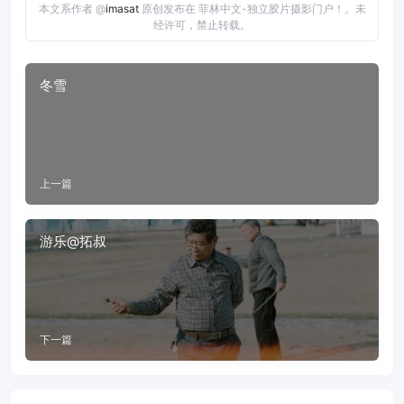
本文系作者 @
imasat
原创发布在 菲林中文-独立胶片摄影门户！。未
经许可，禁止转载。
冬雪
上一篇
游乐@拓叔
下一篇