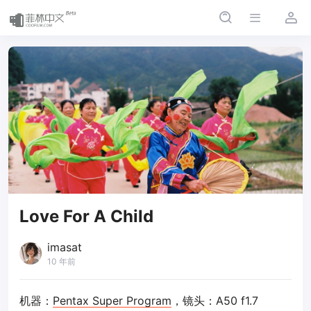
Love For A Child
imasat
10 年前
机器：
Pentax Super Program
，镜头：A50 f1.7