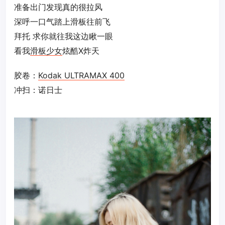
准备出门发现真的很拉风
深呼一口气踏上滑板往前飞
拜托 求你就往我这边瞅一眼
看我
滑板少女
炫酷X炸天
胶卷：
Kodak ULTRAMAX 400
冲扫：诺日士