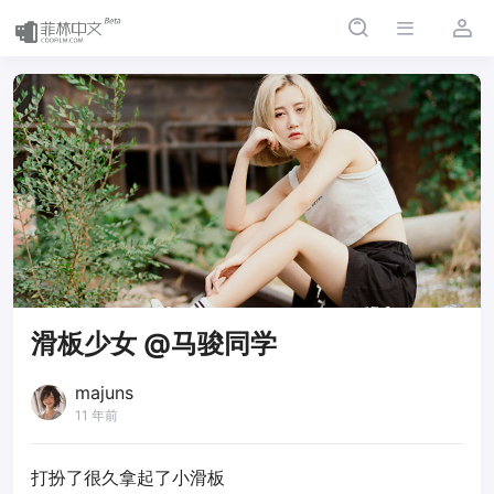
滑板少女 @马骏同学
majuns
11 年前
打扮了很久拿起了小滑板