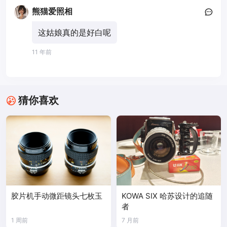
熊猫爱照相
这姑娘真的是好白呢
11 年前
猜你喜欢
胶片机手动微距镜头七枚玉
KOWA SIX 哈苏设计的追随
者
1 周前
7 月前