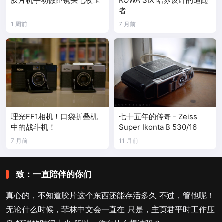
胶片机手动微距镜头七枚玉
KOWA SIX 哈苏设计的追随
者
1 周前
7 月前
理光FF1相机！口袋折叠机
七十五年的传奇 - Zeiss
中的战斗机！
Super Ikonta B 530/16
7 月前
11 月前
致：一直陪伴的你们
真心的，不知道胶片这个东西还能存活多久 不过，管他呢！
无论什么时候，菲林中文会一直在 只是，主页君平时工作压