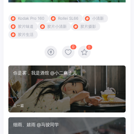
Kodak Pro 160
Rollei SL66
小清新
胶片味道
胶片小清新
胶片摄影
胶片生活
0
0
你是雾，我是酒馆 @小二麻子儿
上一篇
细雨、嬉雨 @马骏同学