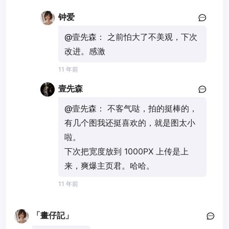
钟爱
@壹先森：
之前怕大了不美观，下次
改进。感激
11 年前
壹先森
@壹先森：
不客气哒，拍的挺棒的，
有几个图我还挺喜欢的，就是图太小
啦。
下次把宽度放到 1000PX 上传是上
来，爽爆主页君。哈哈。
11 年前
「畫仔記」