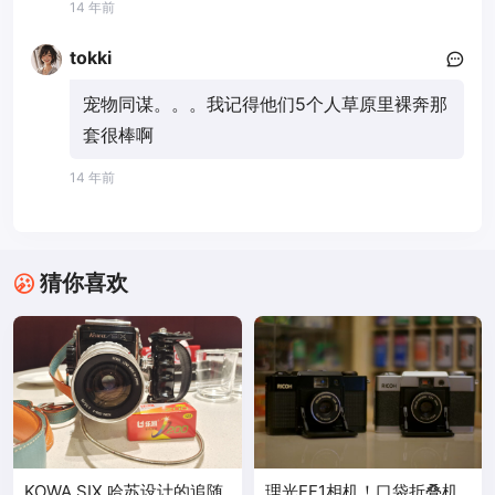
14 年前
tokki
宠物同谋。。。我记得他们5个人草原里裸奔那
套很棒啊
14 年前
猜你喜欢
KOWA SIX 哈苏设计的追随
理光FF1相机！口袋折叠机