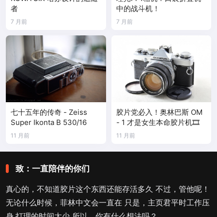
者
中的战斗机！
7 月前
7 月前
七十五年的传奇 - Zeiss
胶片党必入！奥林巴斯 OM
Super Ikonta B 530/16
- 1 才是女生本命胶片机🎞️
11 月前
11 月前
致：一直陪伴的你们
真心的，不知道胶片这个东西还能存活多久 不过，管他呢！
无论什么时候，菲林中文会一直在 只是，主页君平时工作压
身.打理的时间太少 所以，你有什么想法吗？