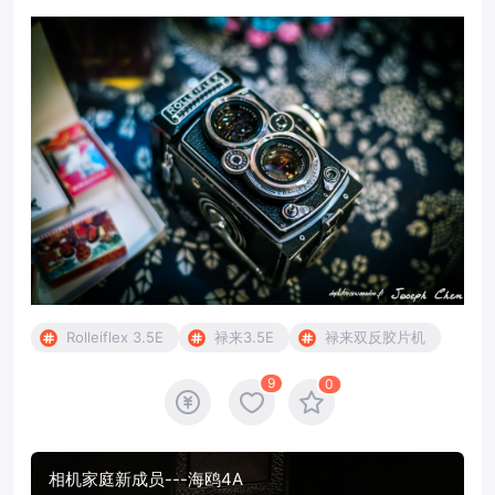
Rolleiflex 3.5E
禄来3.5E
禄来双反胶片机
9
0
相机家庭新成员---海鸥4A