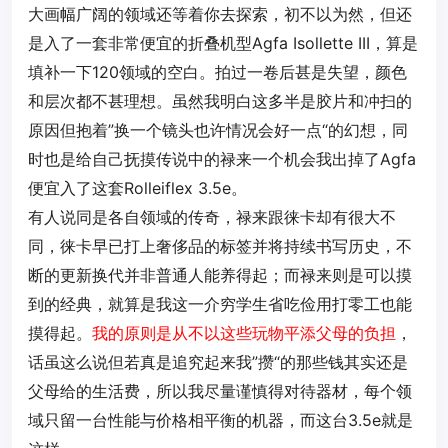
大画幅广阔的领域还等着你去探索，初不以为然，但还
是入了一套非常便宜的折叠机型Agfa Isollette III，算是
填补一下120领域的空白。拍过一卷后甚是失望，颜色
和层次都不甚理想。虽然我明白这多半是胶片和冲扫的
原因但抱着”换一个镜头也许情况会好一点“的幻想，同
时也是给自己抚摸传说中的禄来一个机会我出掉了Agfa
便宜入了这套Rolleiflex 3.5e。
有人说同是各自领域的传奇，禄来跟徕卡却有很大不
同，徕卡早已打上奢侈品的标签并将持续书写历史，不
断的更新换代并非普通人能养得起；而禄来则是可以摸
到的经典，就算是我这一介穷学生省吃俭用打零工也能
摸得起。
我的原则是从不以这些玩物平添父母的负担
，
话虽这么说但若真是追究起来我”攒“的那些钱其实还是
父母给的生活费，所以我尽量谨慎得对待器材，每个领
域只留一台性能与价格相平衡的机器，而这台3.5e就是