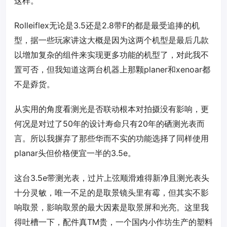
这样。
Rolleiflex无论是3.5还是2.8带F的都是最受追捧的机
型，据一些玩家讲这大概是因为这两个机型是最后几款
以增加复杂的组件来实现更多功能的机型了，对此我不
置可否，但我知道这两台机器上那颗planer和xenoar都
不是孬货。
从实用的角度看测光是否联动根本对拍摄没有影响，更
何况是对过了50年的设计寿命只有20年的硒测光表而
言。所以我摒弃了那些华而不实的功能选择了同样使用
planar头但价格便宜一半的3.5e。
这台3.5e带测光表，过片上弦顺滑难得新净且测光表头
十分灵敏，唯一不足的是取景镜头里有霉，但其实不影
响取景，影响取景的最大因素是取景屏和光亮。这里我
得吐槽一下，配件真TM贵，一个国内小作坊生产的塑料