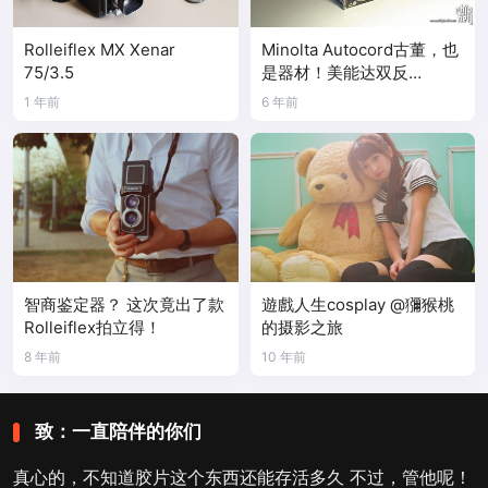
Rolleiflex MX Xenar
Minolta Autocord古董，也
75/3.5
是器材！美能达双反
Autocord-By
1 年前
6 年前
Chh:selway910130
智商鉴定器？ 这次竟出了款
遊戲人生cosplay @獼猴桃
Rolleiflex拍立得！
的摄影之旅
8 年前
10 年前
致：一直陪伴的你们
真心的，不知道胶片这个东西还能存活多久 不过，管他呢！