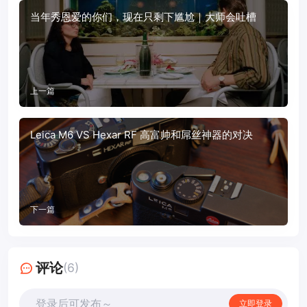
当年秀恩爱的你们，现在只剩下尴尬｜大师会吐槽
上一篇
Leica M6 VS Hexar RF 高富帅和屌丝神器的对决
下一篇
评论
(6)
登录后可发布～
立即登录