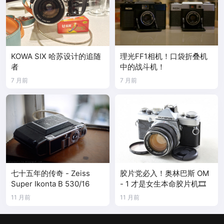
KOWA SIX 哈苏设计的追随
理光FF1相机！口袋折叠机
者
中的战斗机！
7 月前
7 月前
七十五年的传奇 - Zeiss
胶片党必入！奥林巴斯 OM
Super Ikonta B 530/16
- 1 才是女生本命胶片机🎞️
11 月前
11 月前