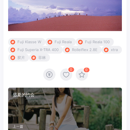
Fuji Klasse W
Fuji Reala
Fuji Reala 100
Fuji Superia X-TRA 400
Rolleiflex 2.8E
xtra
胶片
菲林
0
0
盛夏的约会
上一篇