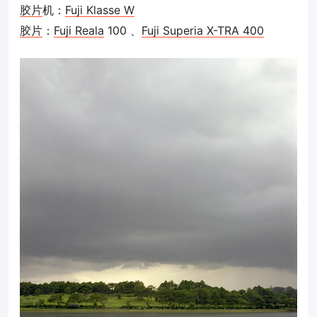
胶片
机：
Fuji Klasse W
胶片
：
Fuji Reala
100 、
Fuji Superia X-TRA 400