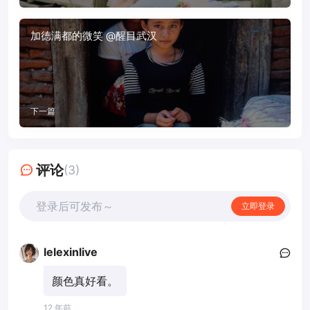
加德满都的微笑 @醒目武汉
下一篇
评论
(3)
登录后可发布～
立即登录
lelexinlive
颜色真好看。
12 年前