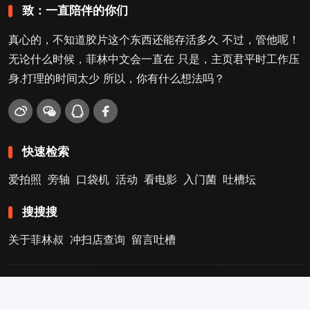
致：一直陪伴的你们
真心的，不知道胶片这个东西还能存活多久 不过，管他呢！
无论什么时候，菲林中文会一直在 只是，主页君平时工作压
身.打理的时间太少 所以，你有什么想法吗？
快速检索
爱拍照
旁轴
口袋机
活动
看电影
入门菌
吐槽坛
搜搜搜
关于菲林叔
冲扫店查询
留言吐槽
Copyright © 2009-2026
菲林中文-独立胶片摄影门户！
. .
.
.
3
京ICP备11041739号