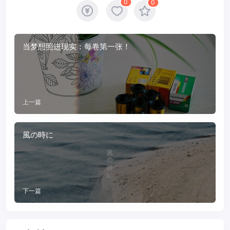
0
0
当梦想照进现实：每卷第一张！
上一篇
風の時に
下一篇