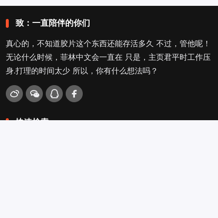
致：一直陪伴的你们
真心的，不知道胶片这个东西还能存活多久 不过，管他呢！
无论什么时候，菲林中文会一直在 只是，主页君平时工作压
身.打理的时间太少 所以，你有什么想法吗？
快速检索
爱拍照
旁轴
口袋机
活动
看电影
入门菌
吐槽坛
搜搜搜
关于菲林叔
冲扫店查询
留言吐槽
Copyright © 2009-2026
菲林中文-独立胶片摄影门户！
. .
.
.