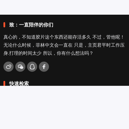
致：一直陪伴的你们
真心的，不知道胶片这个东西还能存活多久 不过，管他呢！
无论什么时候，菲林中文会一直在 只是，主页君平时工作压
身.打理的时间太少 所以，你有什么想法吗？
快速检索
爱拍照
旁轴
口袋机
活动
看电影
入门菌
吐槽坛
搜搜搜
关于菲林叔
冲扫店查询
留言吐槽