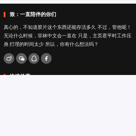
致：一直陪伴的你们
真心的，不知道胶片这个东西还能存活多久 不过，管他呢！
无论什么时候，菲林中文会一直在 只是，主页君平时工作压
身.打理的时间太少 所以，你有什么想法吗？
快速检索
爱拍照
旁轴
口袋机
活动
看电影
入门菌
吐槽坛
搜搜搜
关于菲林叔
冲扫店查询
留言吐槽
Copyright © 2009-2026
菲林中文-独立胶片摄影门户！
. .
.
.