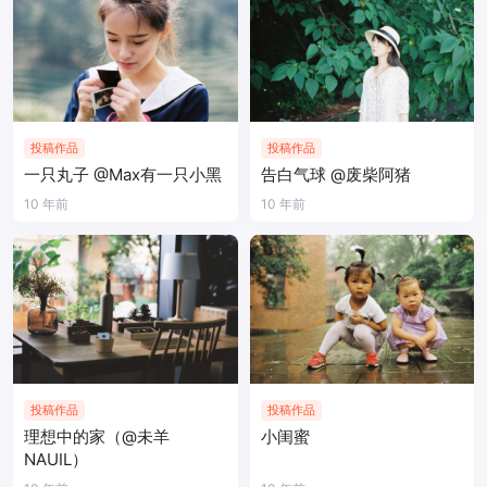
投稿作品
投稿作品
一只丸子 @Max有一只小黑
告白气球 @废柴阿猪
10 年前
10 年前
投稿作品
投稿作品
理想中的家（@未羊
小闺蜜
NAUIL）