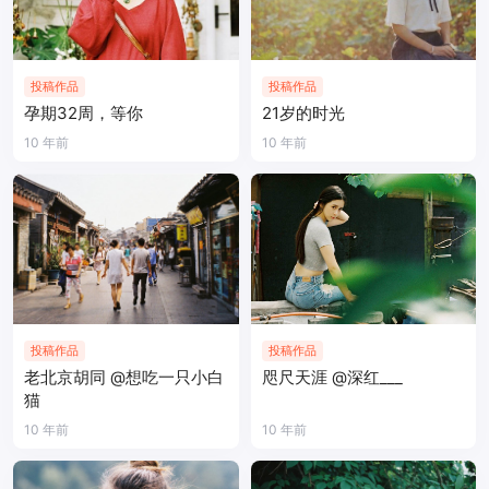
投稿作品
投稿作品
孕期32周，等你
21岁的时光
10 年前
10 年前
投稿作品
投稿作品
老北京胡同 @想吃一只小白
咫尺天涯 @深红___
猫
10 年前
10 年前