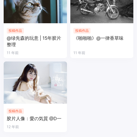
投稿作品
投稿作品
@绿先森的玩意 | 15年胶片
《啪啪啪》@一律香草味
整理
11 年前
11 年前
投稿作品
胶片人像：愛の気質 @D一
12 年前