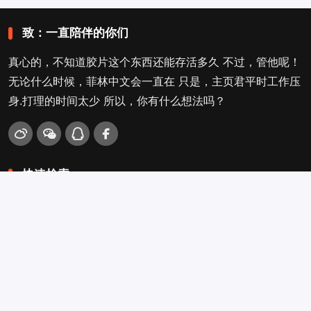
致：一直陪伴的你们
真心的，不知道胶片这个东西还能存活多久 不过，管他呢！
无论什么时候，菲林中文会一直在 只是，主页君平时工作压
身.打理的时间太少 所以，你有什么想法吗？
快速检索
爱拍照
旁轴
口袋机
活动
看电影
入门菌
吐槽坛
搜搜搜
关于菲林叔
冲扫店查询
留言吐槽
Copyright © 2009-2026
菲林中文-独立胶片摄影门户！
. .
.
.