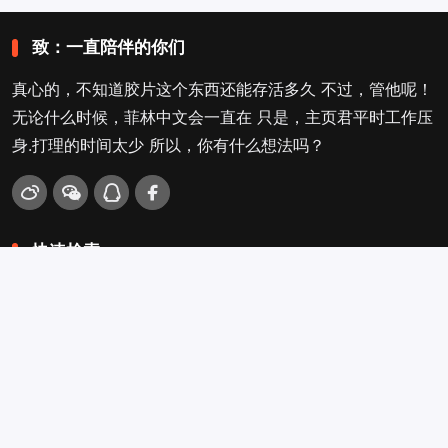
致：一直陪伴的你们
真心的，不知道胶片这个东西还能存活多久 不过，管他呢！
无论什么时候，菲林中文会一直在 只是，主页君平时工作压
身.打理的时间太少 所以，你有什么想法吗？
快速检索
爱拍照
旁轴
口袋机
活动
看电影
入门菌
吐槽坛
搜搜搜
关于菲林叔
冲扫店查询
留言吐槽
Copyright © 2009-2026
菲林中文-独立胶片摄影门户！
. .
.
.