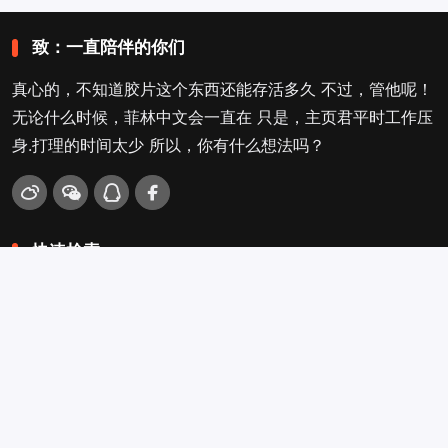
致：一直陪伴的你们
真心的，不知道胶片这个东西还能存活多久 不过，管他呢！
无论什么时候，菲林中文会一直在 只是，主页君平时工作压
身.打理的时间太少 所以，你有什么想法吗？
快速检索
爱拍照
旁轴
口袋机
活动
看电影
入门菌
吐槽坛
搜搜搜
关于菲林叔
冲扫店查询
留言吐槽
Copyright © 2009-2026
菲林中文-独立胶片摄影门户！
. .
.
.