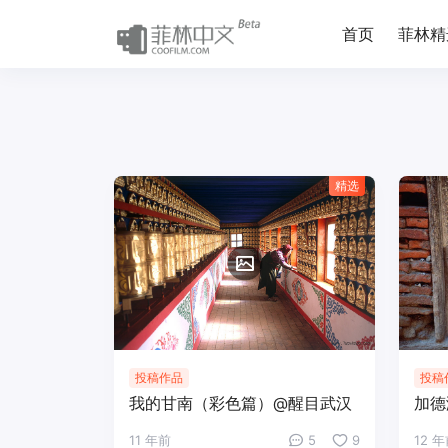
首页
菲林精
精选
投稿作品
投稿
我的甘南（彩色篇）@醒目武汉
加德
11 年前
5
9
12 