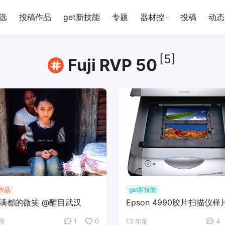
选
投稿作品
get新技能
专题
器材控
投稿
动态
[5]
Fuji RVP 50
作品
get新技能
满都的微笑 @醒目武汉
Epson 4990胶片扫描仪样
年前
1
0
13 年前
4