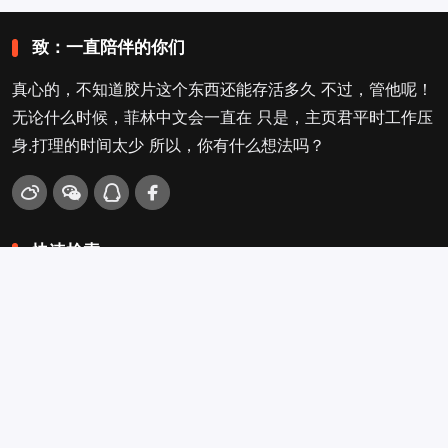
致：一直陪伴的你们
真心的，不知道胶片这个东西还能存活多久 不过，管他呢！
无论什么时候，菲林中文会一直在 只是，主页君平时工作压
身.打理的时间太少 所以，你有什么想法吗？
快速检索
爱拍照
旁轴
口袋机
活动
看电影
入门菌
吐槽坛
搜搜搜
关于菲林叔
冲扫店查询
留言吐槽
Copyright © 2009-2026
菲林中文-独立胶片摄影门户！
. .
.
.