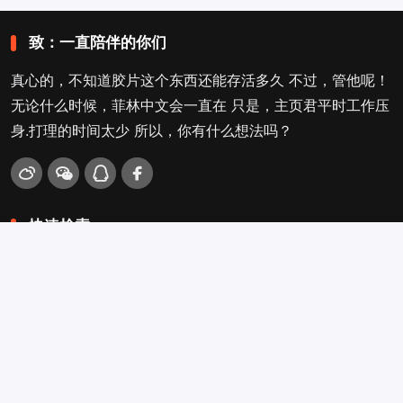
致：一直陪伴的你们
真心的，不知道胶片这个东西还能存活多久 不过，管他呢！
无论什么时候，菲林中文会一直在 只是，主页君平时工作压
身.打理的时间太少 所以，你有什么想法吗？
快速检索
爱拍照
旁轴
口袋机
活动
看电影
入门菌
吐槽坛
搜搜搜
关于菲林叔
冲扫店查询
留言吐槽
Copyright © 2009-2026
菲林中文-独立胶片摄影门户！
. .
.
.