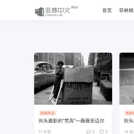
首页
菲林精
投稿作品
投稿
街头摄影的“梵高”—薇薇安迈尔
街头
11 年前
0
0
14 