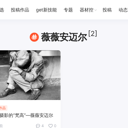
选
投稿作品
get新技能
专题
器材控
投稿
动态
[2]
薇薇安迈尔
作品
摄影的“梵高”—薇薇安迈尔
年前
4
0