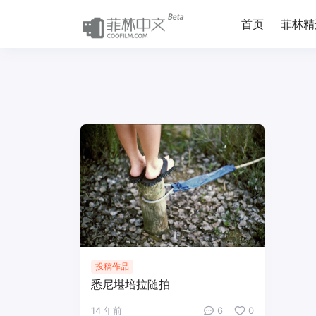
首页
菲林精
投稿作品
悉尼堪培拉随拍
14 年前
6
0