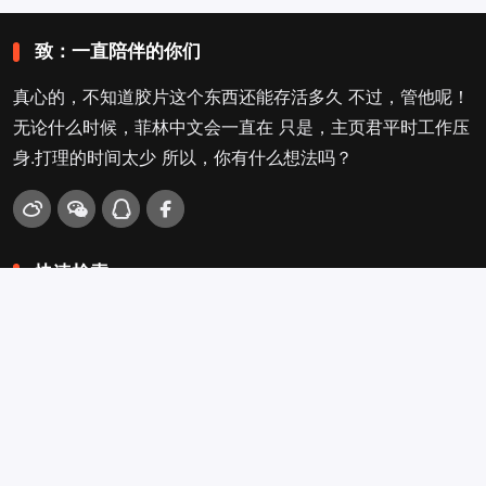
致：一直陪伴的你们
真心的，不知道胶片这个东西还能存活多久 不过，管他呢！
无论什么时候，菲林中文会一直在 只是，主页君平时工作压
身.打理的时间太少 所以，你有什么想法吗？
快速检索
爱拍照
旁轴
口袋机
活动
看电影
入门菌
吐槽坛
搜搜搜
关于菲林叔
冲扫店查询
留言吐槽
Copyright © 2009-2026
菲林中文-独立胶片摄影门户！
. .
.
.