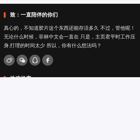
致：一直陪伴的你们
真心的，不知道胶片这个东西还能存活多久 不过，管他呢！
无论什么时候，菲林中文会一直在 只是，主页君平时工作压
身.打理的时间太少 所以，你有什么想法吗？
快速检索
爱拍照
旁轴
口袋机
活动
看电影
入门菌
吐槽坛
搜搜搜
关于菲林叔
冲扫店查询
留言吐槽
Copyright © 2009-2026
菲林中文-独立胶片摄影门户！
. .
.
.