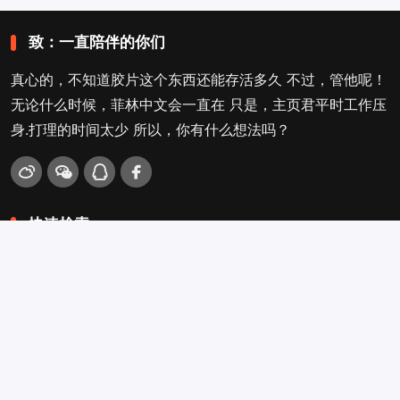
致：一直陪伴的你们
真心的，不知道胶片这个东西还能存活多久 不过，管他呢！
无论什么时候，菲林中文会一直在 只是，主页君平时工作压
身.打理的时间太少 所以，你有什么想法吗？
快速检索
爱拍照
旁轴
口袋机
活动
看电影
入门菌
吐槽坛
搜搜搜
关于菲林叔
冲扫店查询
留言吐槽
Copyright © 2009-2026
菲林中文-独立胶片摄影门户！
. .
.
.