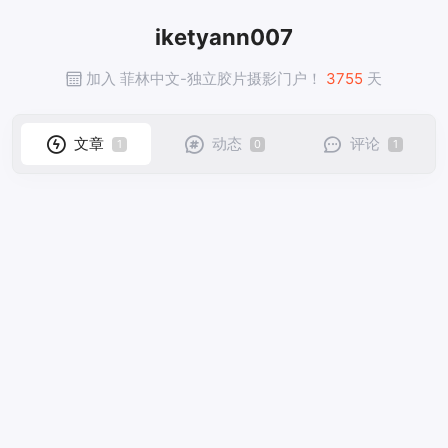
iketyann007
加入 菲林中文-独立胶片摄影门户！
3755
天
文章
动态
评论
1
0
1