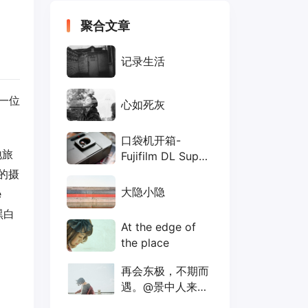
聚合文章
记录生活
是一位
心如死灰
口袋机开箱-
地旅
Fujifilm DL Super
Mini (Tiara)
瓦的摄
大隐小隐
e
黑白
At the edge of
the place
再会东极，不期而
遇。@景中人来去
无踪影