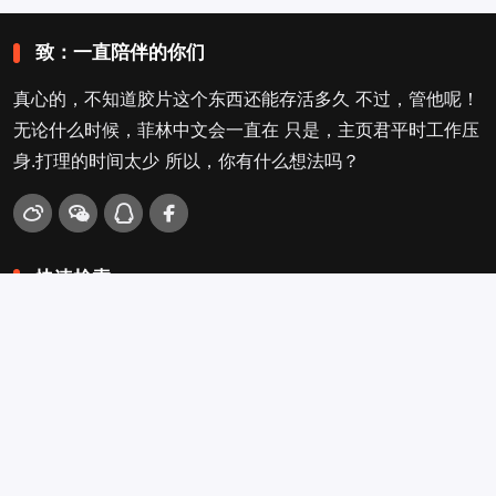
致：一直陪伴的你们
真心的，不知道胶片这个东西还能存活多久 不过，管他呢！
无论什么时候，菲林中文会一直在 只是，主页君平时工作压
身.打理的时间太少 所以，你有什么想法吗？
快速检索
爱拍照
旁轴
口袋机
活动
看电影
入门菌
吐槽坛
搜搜搜
关于菲林叔
冲扫店查询
留言吐槽
Copyright © 2009-2026
菲林中文-独立胶片摄影门户！
. .
.
.