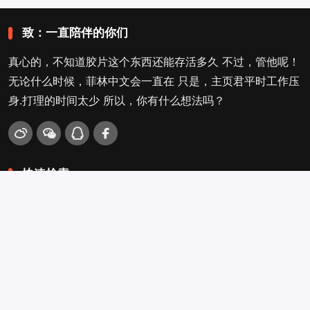
致：一直陪伴的你们
真心的，不知道胶片这个东西还能存活多久 不过，管他呢！
无论什么时候，菲林中文会一直在 只是，主页君平时工作压
身.打理的时间太少 所以，你有什么想法吗？
快速检索
爱拍照
旁轴
口袋机
活动
看电影
入门菌
吐槽坛
搜搜搜
关于菲林叔
冲扫店查询
留言吐槽
Copyright © 2009-2026
菲林中文-独立胶片摄影门户！
. .
.
.