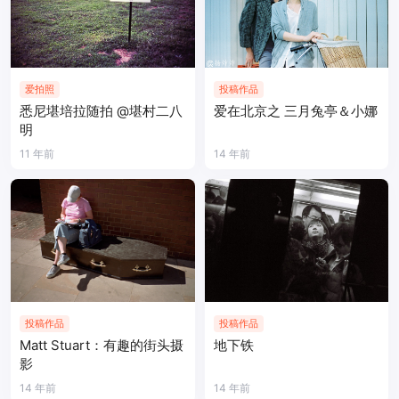
爱拍照
投稿作品
悉尼堪培拉随拍 @堪村二八
爱在北京之 三月兔亭＆小娜
明
11 年前
14 年前
投稿作品
投稿作品
Matt Stuart：有趣的街头摄
地下铁
影
14 年前
14 年前