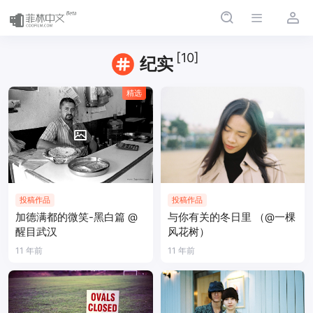
[10]
纪实
精选
投稿作品
投稿作品
加德满都的微笑-黑白篇 @
与你有关的冬日里 （@一棵
醒目武汉
风花树）
11 年前
11 年前