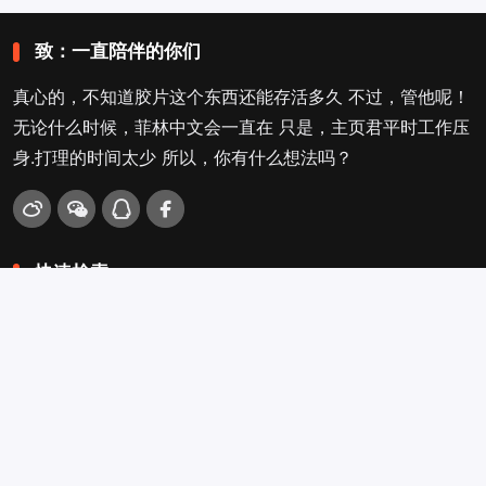
致：一直陪伴的你们
真心的，不知道胶片这个东西还能存活多久 不过，管他呢！
无论什么时候，菲林中文会一直在 只是，主页君平时工作压
身.打理的时间太少 所以，你有什么想法吗？
快速检索
爱拍照
旁轴
口袋机
活动
看电影
入门菌
吐槽坛
搜搜搜
关于菲林叔
冲扫店查询
留言吐槽
Copyright © 2009-2026
菲林中文-独立胶片摄影门户！
. .
.
.