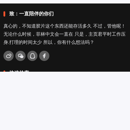
致：一直陪伴的你们
真心的，不知道胶片这个东西还能存活多久 不过，管他呢！
无论什么时候，菲林中文会一直在 只是，主页君平时工作压
身.打理的时间太少 所以，你有什么想法吗？
快速检索
爱拍照
旁轴
口袋机
活动
看电影
入门菌
吐槽坛
搜搜搜
关于菲林叔
冲扫店查询
留言吐槽
Copyright © 2009-2026
菲林中文-独立胶片摄影门户！
. .
.
.