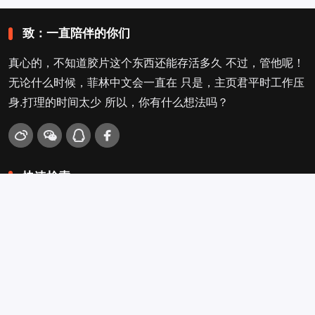
致：一直陪伴的你们
真心的，不知道胶片这个东西还能存活多久 不过，管他呢！
无论什么时候，菲林中文会一直在 只是，主页君平时工作压
身.打理的时间太少 所以，你有什么想法吗？
快速检索
爱拍照
旁轴
口袋机
活动
看电影
入门菌
吐槽坛
搜搜搜
关于菲林叔
冲扫店查询
留言吐槽
Copyright © 2009-2026
菲林中文-独立胶片摄影门户！
. .
.
.