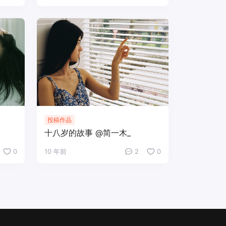
投稿作品
十八岁的故事 @简一木_
0
10 年前
2
0