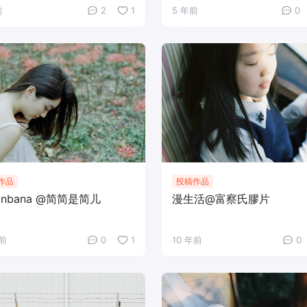
前
2
1
5 年前
0
作品
投稿作品
anbana @简简是简儿
漫生活@富察氏膠片
年前
0
1
10 年前
0