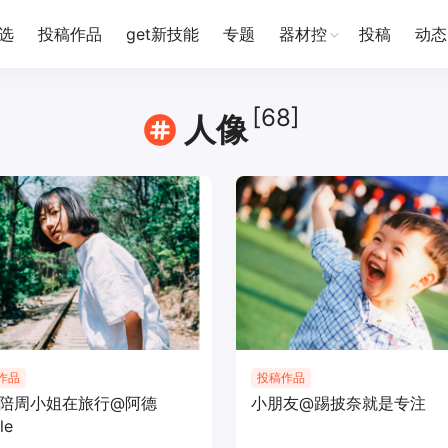
选
投稿作品
get新技能
专题
器材控
投稿
动态
[68]
人像
作品
投稿作品
陪周小姐在旅行@阿德
小朋友@踢披奈就是专注
le