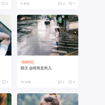
0
9 年前
0
1
投稿作品
阴天 @简简是简儿
1
10 年前
2
3