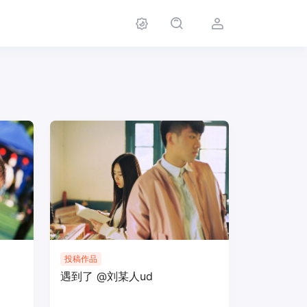
投稿作品
遇到了 @刘某人ud