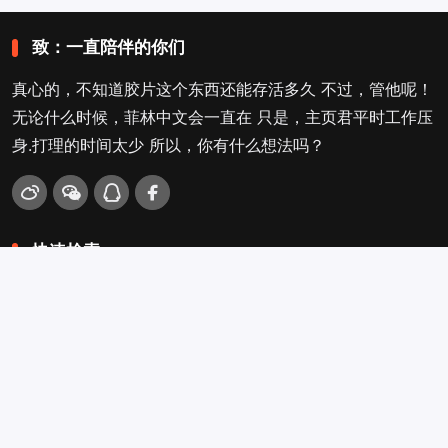
致：一直陪伴的你们
真心的，不知道胶片这个东西还能存活多久 不过，管他呢！
无论什么时候，菲林中文会一直在 只是，主页君平时工作压
身.打理的时间太少 所以，你有什么想法吗？
快速检索
爱拍照
旁轴
口袋机
活动
看电影
入门菌
吐槽坛
搜搜搜
关于菲林叔
冲扫店查询
留言吐槽
Copyright © 2009-2026
菲林中文-独立胶片摄影门户！
. .
.
.